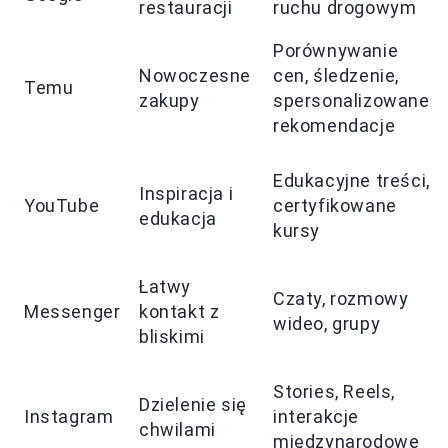
restauracji
ruchu drogowym
Porównywanie
Nowoczesne
cen, śledzenie,
Temu
zakupy
spersonalizowane
rekomendacje
Edukacyjne treści,
Inspiracja i
YouTube
certyfikowane
edukacja
kursy
Łatwy
Czaty, rozmowy
Messenger
kontakt z
wideo, grupy
bliskimi
Stories, Reels,
Dzielenie się
Instagram
interakcje
chwilami
międzynarodowe