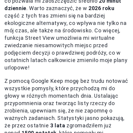
co pozwala mi zaoszczędzić średnio
20 minut
dziennie
. Warto zaznaczyć, że w
2026 roku
część z tych tras zmieni się na bardziej
ekologiczne alternatywy, co wpływa nie tylko na
mój czas, ale także na środowisko. Co więcej,
funkcja Street View umożliwia mi wirtualne
zwiedzanie niesamowitych miejsc przed
podjęciem decyzji o prawdziwej podróży, co w
ostatnich latach całkowicie zmieniło moje plany
urlopowe!
Z pomocą Google Keep mogę bez trudu notować
wszystkie pomysły, które przychodzą mi do
głowy w różnych momentach dnia. Ustalając
przypomnienia oraz tworząc listy rzeczy do
zrobienia, upewniam się, że nie zapomnę o
ważnych zadaniach. Statystyki jasno pokazują,
że przez ostatnie
3 lata
zgromadziłem już
ponad
1500 notatek
, które pomogły mi