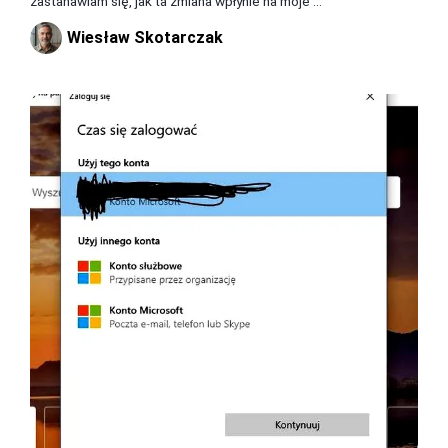
zastanawiam się, jak ta zmiana wpłynie na moje ...
Wiesław Skotarczak