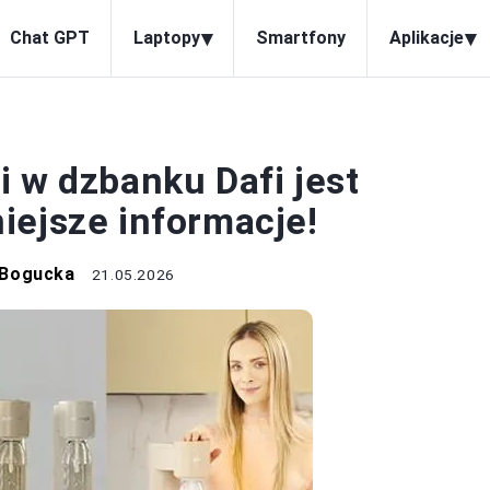
▾
▾
Chat GPT
Laptopy
Smartfony
Aplikacje
BATERIE
 w dzbanku Dafi jest
iejsze informacje!
 Bogucka
21.05.2026