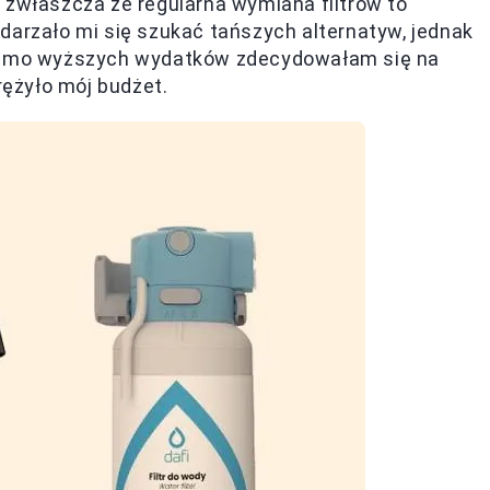
 zwłaszcza że regularna wymiana filtrów to
darzało mi się szukać tańszych alternatyw, jednak
 mimo wyższych wydatków zdecydowałam się na
rężyło mój budżet.