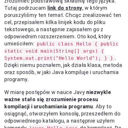
zrozumieć podstawową składnię tego języka.
Tutaj podrzucam
link do strony
, w którym
poruszyliśmy ten temat. Chcąc zrealizować ten
cel, przepisałem kilka linijek kodu do pliku
tekstowego, a następnie zapisałem go z
odpowiednim rozszerzeniem. Oto kod, który
umieściłem:
public class Hello { public
static void main(String[] args) {
.
System.out.print("Hello World"); } }
Dzięki niemu poznałem, jak działa klasa, metoda
oraz sposób, w jaki Java kompiluje i uruchamia
programy.
W miarę postępów w nauce Javy
niezwykle
ważne stało się zrozumienie procesu
kompilacji i uruchamiania programu
. Aby to
osiągnąć, otworzyłem konsolę, przeszedłem do
odpowiedniego katalogu, a następnie użyłem
komendy
do kompilacji. Po