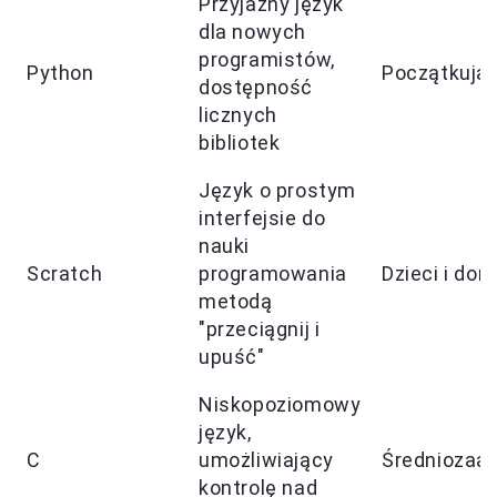
Przyjazny język
dla nowych
programistów,
Python
Początkują
dostępność
licznych
bibliotek
Język o prostym
interfejsie do
nauki
Scratch
programowania
Dzieci i doro
metodą
"przeciągnij i
upuść"
Niskopoziomowy
język,
C
umożliwiający
Średniozaa
kontrolę nad