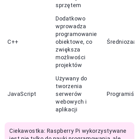
sprzętem
Dodatkowo
wprowadza
programowanie
C++
obiektowe, co
Średniozaa
zwiększa
możliwości
projektów
Używany do
tworzenia
JavaScript
serwerów
Programiśc
webowych i
aplikacji
Ciekawostka: Raspberry Pi wykorzystywane
jest nie tylko do nauki programowania, ale