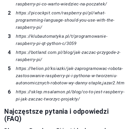
raspberry-pi-co-warto-wiedziec-na-poczatek/
https://picockpit.com/raspberry-pi/pl/what-
programming-language-should-you-use-with-the-
raspberry-pi/
https://klubautomatyka.pl/t/programowanie-
raspberry-pi-qt-python-c/3059
https://botland.com.pl/blog/jak-zaczac-przygode-z-
raspberry-pi/
https://helion.pl/ksiazki/jak-zaprogramowac-robota-
zastosowanie-raspberry-pi-i-pythona-w-tworzeniu-
autonomicznych-robotow-wy-danny-staple,jazar2.htm
https://sklep.msalamon.pl/blog/co-to-jest-raspberry-
pi-jak-zaczac-tworzyc-projekty/
Najczęstsze pytania i odpowiedzi
(FAQ)