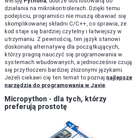
wersję
Pythona
, dobrze dostosowaną do
działania na mikrokontrolerach. Dzięki temu
podejściu, programiści nie muszą obawiać się
skomplikowanej składni C/C++, co sprawia, że
kod staje się bardziej czytelny i łatwiejszy w
utrzymaniu. Z pewnością, ten język stanowi
doskonałą alternatywę dla początkujących,
którzy pragną nauczyć się programowania w
systemach wbudowanych, a jednocześnie czują
się przytłoczeni bardziej złożonymi językami.
Jeżeli ciekawi cię ten temat to poznaj
najlepsze
narzędzia do programowania w Javie
.
Micropython - dla tych, którzy
preferują prostotę