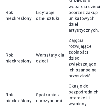
Możliwość
wsparcia dzieci
Rok
Licytacje
poprzez zakup
nieokreślony
dzieł sztuki
unikatowych
dzieł
artystycznych.
Zajęcia
rozwijające
zdolności
Rok
Warsztaty dla
dzieci i
nieokreślony
dzieci
zwiększające
ich szanse na
przyszłość.
Okazje do
bezpośrednich
Rok
Spotkania z
interakcji i
nieokreślony
darczyńcami
wymiany