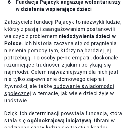
Fundacja Pajacyk angażuje wolontariuszy
w działania wspierające dzieci
Założyciele fundacji Pajacyk to niezwykli ludzie,
którzy z pasją i zaangażowaniem postanowili
walczyć z problemem
niedożywienia dzieci w
Polsce
. Ich historia zaczyna się od pragnienia
niesienia pomocy tym, którzy najbardziej jej
potrzebują. To osoby pełne empatii, doskonale
rozumiejące trudności, z jakimi borykają się
najmłodsi. Celem najważniejszym dla nich jest
nie tylko zapewnienie domowego ciepła i
żywności, ale także
budowanie świadomości
społecznej
w temacie, jak wiele dzieci żyje w
ubóstwie.
Dzięki ich determinacji powstała fundacja, która
stała się
ogólnokrajową inicjatywą
. Ubrani w
codzienne szaty ludzie nie traktują każdej