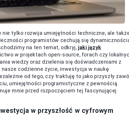
nie tylko rozwija umiejętności techniczne, ale takż
łeczności programistów cechują się dynamicznością
schodzimy na ten temat, odkryj,
jaki język
ictwo w projektach open-source, forach czy lokalny
nia wiedzy oraz dzielenia się doświadczeniami z
e nasze codzienne życie, inwestycja w naukę
zależnie od tego, czy traktuję to jako przyszły zawó
ciu, umiejętności programistyczne z pewnością
ymuje mnie przed rozpoczęciem tej fascynującej
nwestycja w przyszłość w cyfrowym