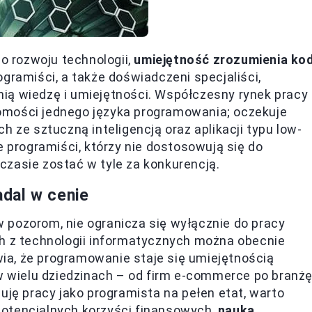
go rozwoju technologii,
umiejętność zrozumienia ko
gramiści, a także doświadczeni specjaliści,
ią wiedzę i umiejętności. Współczesny rynek pracy
omości jednego języka programowania; oczekuje
h ze sztuczną inteligencją oraz aplikacji typu low-
e programiści, którzy nie dostosowują się do
czasie zostać w tyle za konkurencją.
dal w cenie
 pozorom, nie ogranicza się wyłącznie do pracy
ch z technologii informatycznych można obecnie
a, że programowanie staje się umiejętnością
 w wielu dziedzinach – od firm e-commerce po branż
uję pracy jako programista na pełen etat, warto
otencjalnych korzyści finansowych,
nauka