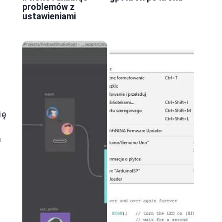
problemów z
ustawieniami
ię
a