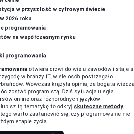
tycja w przyszłość w cyfrowym świecie
 w 2026 roku
cze programowania
stów na współczesnym rynku
T
uki programowania
gramowania
otwiera drzwi do wielu zawodów i staje s
rzygodę w branży IT, wiele osób postrzegało
brańców. Wówczas krążyła opinia, że bogata wiedz
óc zostać programistą. Dziś sytuacja uległa
rsów online oraz różnorodnych języków
 lubisz tę tematykę to odkryj
skuteczne metody
atego warto zastanowić się, czy programowanie nie
żdym etapie życia.