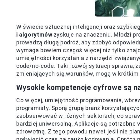
W świecie sztucznej inteligencji oraz szybkie
i algorytmów
zyskuje na znaczeniu. Młodzi pro
prowadzą długą podróż, aby zdobyć odpowiedn
wymaga bowiem czegoś więcej niż tylko znaj
umiejętności korzystania z narzędzi związanyc
code/no-code. Taki rozwój sytuacji sprawia, ż
zmieniających się warunków, mogą w krótkim 
Wysokie kompetencje cyfrowe są na
Co więcej, umiejętność programowania, wbrew
programisty. Sporą grupę branż korzystający
zaobserwować w różnych sektorach, co sprawi
bardziej uniwersalną. Aplikacje są potrzebne
zdrowotną. Z tego powodu nawet jeśli nie plan
poświęcić czas na naukę kodowania. Oprócz p