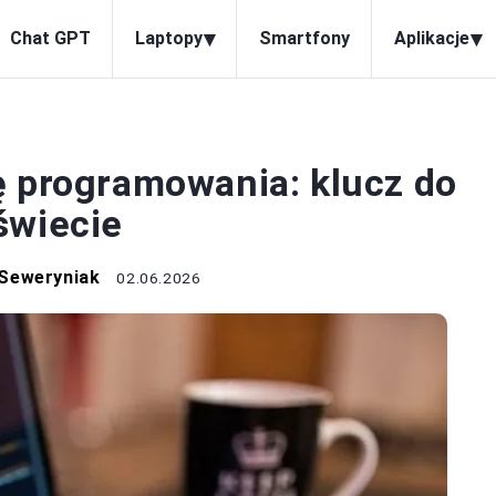
▾
▾
Chat GPT
Laptopy
Smartfony
Aplikacje
OGRAMOWANIE
ę programowania: klucz do
świecie
Seweryniak
02.06.2026