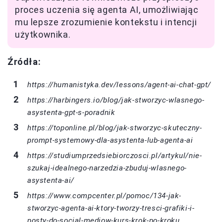
proces uczenia się agenta AI, umożliwiając
mu lepsze zrozumienie kontekstu i intencji
użytkownika.
Źródła:
https://humanistyka.dev/lessons/agent-ai-chat-gpt/
https://harbingers.io/blog/jak-stworzyc-wlasnego-
asystenta-gpt-s-poradnik
https://toponline.pl/blog/jak-stworzyc-skuteczny-
prompt-systemowy-dla-asystenta-lub-agenta-ai
https://studiumprzedsiebiorczosci.pl/artykul/nie-
szukaj-idealnego-narzedzia-zbuduj-wlasnego-
asystenta-ai/
https://www.compcenter.pl/pomoc/134-jak-
stworzyc-agenta-ai-ktory-tworzy-tresci-grafiki-i-
posty-do-social-mediow-kurs-krok-po-kroku