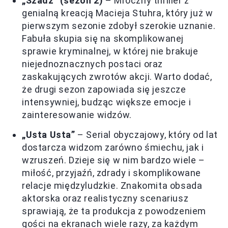
„Szadź” (sezon 2)
– Mroczny thriller z
genialną kreacją Macieja Stuhra, który już w
pierwszym sezonie zdobył szerokie uznanie.
Fabuła skupia się na skomplikowanej
sprawie kryminalnej, w której nie brakuje
niejednoznacznych postaci oraz
zaskakujących zwrotów akcji. Warto dodać,
że drugi sezon zapowiada się jeszcze
intensywniej, budząc większe emocje i
zainteresowanie widzów.
„Usta Usta”
– Serial obyczajowy, który od lat
dostarcza widzom zarówno śmiechu, jak i
wzruszeń. Dzieje się w nim bardzo wiele –
miłość, przyjaźń, zdrady i skomplikowane
relacje międzyludzkie. Znakomita obsada
aktorska oraz realistyczny scenariusz
sprawiają, że ta produkcja z powodzeniem
gości na ekranach wiele razy, za każdym