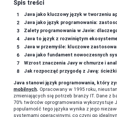
Spis treści
Java jako kluczowy język w tworzeniu a
Java jako język programowania: zastoso
Zalety programowania w Javie: dlaczeg
Java to język z rozwiniętym ekosystem
Java w przemyśle: kluczowe zastosowa
Java jako fundament nowoczesnych sy
Wzrost znaczenia Javy w chmurze i anal
Jak rozpocząć przygodę z Javą: ścieżki 
Java stanowi język programowania, który 
mobilnych
.
Opracowany w 1995 roku, nieustan
zmieniających się potrzeb branży IT. Dane z b
70% twórców oprogramowania wykorzystuje Jav
popularność tego języka wynika z jego niezaw
systemami operacyjnymi, co czyni go idealny