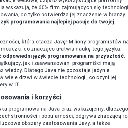
likacje webowe, często wykorzystujące platformy
nia wskazują, że 60% firm zajmujących się technolog
owania, co tylko potwierdza jej znaczenie w branży.
ęzyk programowania najlepiej pasuje do twojej
zności, która otacza Javę! Miliony programistów n
amouczki, co znacząco ułatwia naukę tego języka.
ć odpowiedni język programowania na przyszłość
.
tkujący, jak i zaawansowani programiści mają
z wiedzy. Dlatego Java nie pozostaje jedynie
 wiele drzwi w świecie technologii, co czyni jej
ry w IT.
tosowania i korzyści
zyka programowania Java oraz wskazujemy, dlaczeg
zechstronności i popularności, odgrywa znaczącą ro
 kluczowe obszary zastosowania Javy, a także