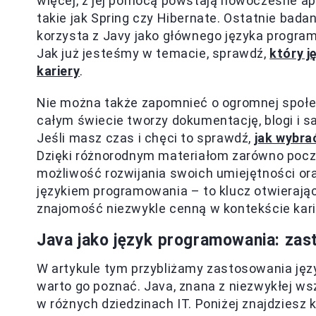
więcej, z jej pomocą powstają nowoczesne ap
takie jak Spring czy Hibernate. Ostatnie bada
korzysta z Javy jako głównego języka program
Jak już jesteśmy w temacie, sprawdź,
który j
kariery
.
Nie można także zapomnieć o ogromnej społec
całym świecie tworzy dokumentację, blogi i s
Jeśli masz czas i chęci to sprawdź,
jak wybra
Dzięki różnorodnym materiałom zarówno począ
możliwość rozwijania swoich umiejętności ora
językiem programowania – to klucz otwierający
znajomość niezwykle cenną w kontekście karie
Java jako język programowania: zas
W artykule tym przybliżamy zastosowania ję
warto go poznać. Java, znana z niezwykłej ws
w różnych dziedzinach IT. Poniżej znajdziesz