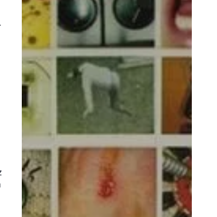
.
z
h