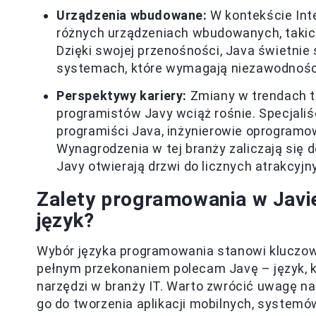
Urządzenia wbudowane:
W kontekście Int
różnych urządzeniach wbudowanych, takic
Dzięki swojej przenośności, Java świetnie
systemach, które wymagają niezawodności
Perspektywy kariery:
Zmiany w trendach t
programistów Javy wciąż rośnie. Specjaliśc
programiści Java, inżynierowie oprogramow
Wynagrodzenia w tej branży zaliczają się 
Javy otwierają drzwi do licznych atrakcyjn
Zalety programowania w Javi
język?
Wybór języka programowania stanowi kluczową
pełnym przekonaniem polecam Javę – język, kt
narzędzi w branży IT. Warto zwrócić uwagę n
go do tworzenia aplikacji mobilnych, system