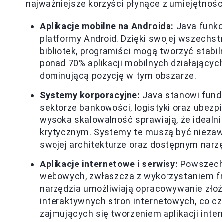
najważniejsze korzyści płynące z umiejętnośc
Aplikacje mobilne na Androida:
Java funkc
platformy Android. Dzięki swojej wszech
bibliotek, programiści mogą tworzyć stabil
ponad 70% aplikacji mobilnych działających
dominującą pozycję w tym obszarze.
Systemy korporacyjne:
Java stanowi fun
sektorze bankowości, logistyki oraz ubezp
wysoka skalowalność sprawiają, że idealni
krytycznym. Systemy te muszą być niezaw
swojej architekturze oraz dostępnym narz
Aplikacje internetowe i serwisy:
Powszechn
webowych, zwłaszcza z wykorzystaniem fr
narzędzia umożliwiają opracowywanie złoż
interaktywnych stron internetowych, co c
zajmujących się tworzeniem aplikacji inte