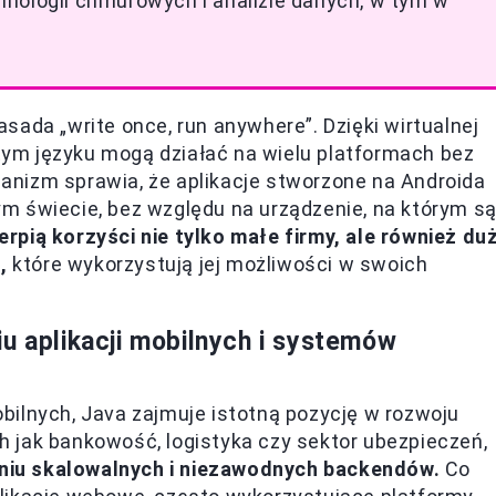
nologii chmurowych i analizie danych, w tym w
sada „write once, run anywhere”. Dzięki wirtualnej
ym języku mogą działać na wielu platformach bez
nizm sprawia, że aplikacje stworzone na Androida
m świecie, bez względu na urządzenie, na którym s
rpią korzyści nie tylko małe firmy, ale również du
,
które wykorzystują jej możliwości w swoich
u aplikacji mobilnych i systemów
bilnych, Java zajmuje istotną pozycję w rozwoju
 jak bankowość, logistyka czy sektor ubezpieczeń,
niu skalowalnych i niezawodnych backendów.
Co