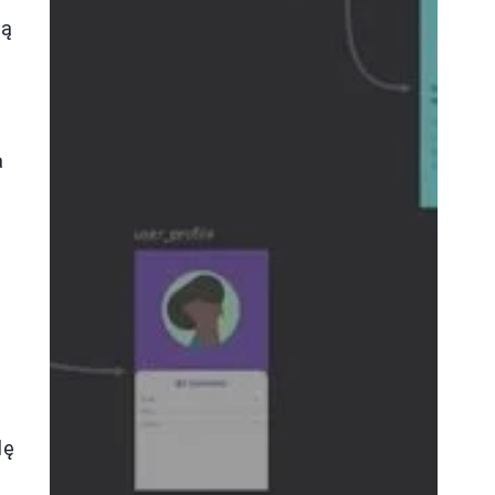
ią
a
o
lę