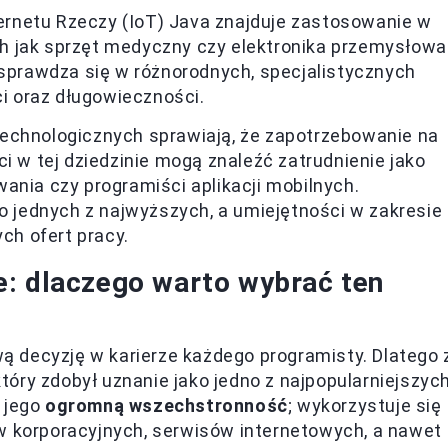
ernetu Rzeczy (IoT) Java znajduje zastosowanie w
h jak sprzęt medyczny czy elektronika przemysłowa
 sprawdza się w różnorodnych, specjalistycznych
 oraz długowieczności.
echnologicznych sprawiają, że zapotrzebowanie na
i w tej dziedzinie mogą znaleźć zatrudnienie jako
ania czy programiści aplikacji mobilnych.
do jednych z najwyższych, a umiejętności w zakresie
ych ofert pracy.
e: dlaczego warto wybrać ten
 decyzję w karierze każdego programisty. Dlatego 
óry zdobył uznanie jako jedno z najpopularniejszyc
a jego
ogromną wszechstronność
; wykorzystuje się
ów korporacyjnych, serwisów internetowych, a nawet