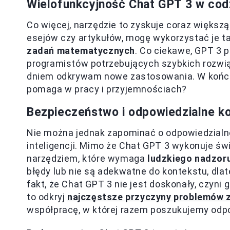
Wielofunkcyjność Chat GPT 3 w cod
Co więcej, narzędzie to zyskuje coraz więks
esejów czy artykułów, mogę wykorzystać je t
zadań matematycznych
. Co ciekawe, GPT 3 p
programistów potrzebujących szybkich rozwią
dniem odkrywam nowe zastosowania. W końcu, 
pomaga w pracy i przyjemnościach?
Bezpieczeństwo i odpowiedzialne ko
Nie można jednak zapominać o odpowiedzialno
inteligencji. Mimo że Chat GPT 3 wykonuje świ
narzędziem, które wymaga
ludzkiego nadzor
błędy lub nie są adekwatne do kontekstu, dlat
fakt, że Chat GPT 3 nie jest doskonały, czyni
to odkryj
najczęstsze przyczyny problemów 
współpracę, w której razem poszukujemy odpo