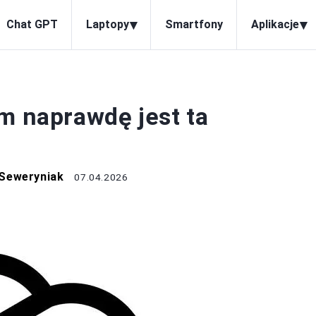
▾
▾
Chat GPT
Laptopy
Smartfony
Aplikacje
CHAT GPT
m naprawdę jest ta
Seweryniak
07.04.2026