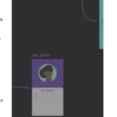
ia
y
ko