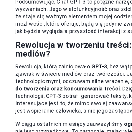
Podsumowując, Chat GPT 3 to potężne narzęd
wyzwaniach. Jego wielofunkcyjność oraz zdol
że staje się ważnym elementem mojej codzienn
możliwości, które oferuje, będą się jedynie zw
jak będzie wyglądała przyszłość interakcji z s
Rewolucja w tworzeniu treści
mediów?
Rewolucja, którą zainicjowało
GPT-3
, bez wąt
zjawisk w świecie mediów oraz twórczości. 
technologicznymi, odczuwam silne wrażenie, 
do tworzenia oraz konsumowania treści
. Dz
technologii, GPT-3 potrafi generować teksty, 
Interesujące jest to, że mimo swojej zaawanso
jest wspieranie człowieka, a nie jego zastępo
W ciągu ostatnich miesięcy zauważyliśmy
og
nie jest przypadkowe. To narzędzie, mając w