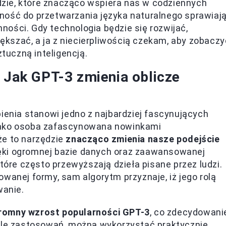
zie, które znacząco wspiera nas w codziennych
ność do przetwarzania języka naturalnego sprawiają
ości. Gdy technologia będzie się rozwijać,
iększać, a ja z niecierpliwością czekam, aby zobaczy
ztuczną inteligencją.
: Jak GPT-3 zmienia oblicze
pienia stanowi jedno z najbardziej fascynujących
Jako osoba zafascynowana nowinkami
że to narzędzie
znacząco zmienia nasze podejście
ięki ogromnej bazie danych oraz zaawansowanej
które często przewyższają dzieła pisane przez ludzi.
wanej formy, sam algorytm przyznaje, iż jego rolą
wanie.
romny wzrost popularności GPT-3
, co zdecydowani
iele zastosowań, można wykorzystać praktycznie