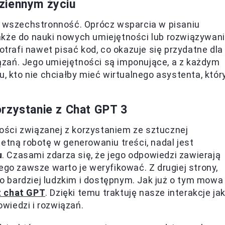
ziennym życiu
zą wszechstronność. Oprócz wsparcia w pisaniu
akże do nauki nowych umiejętności lub rozwiązywan
otrafi nawet pisać kod, co okazuje się przydatne dla
zań. Jego umiejętności są imponujące, a z każdym
kto nie chciałby mieć wirtualnego asystenta, któr
rzystanie z Chat GPT 3
ści związanej z korzystaniem ze sztucznej
etną robotę w generowaniu treści, nadal jest
u
. Czasami zdarza się, że jego odpowiedzi zawierają
ego zawsze warto je weryfikować. Z drugiej strony,
 go bardziej ludzkim i dostępnym. Jak już o tym mowa
z chat GPT
. Dzięki temu traktuję nasze interakcje ja
wiedzi i rozwiązań.