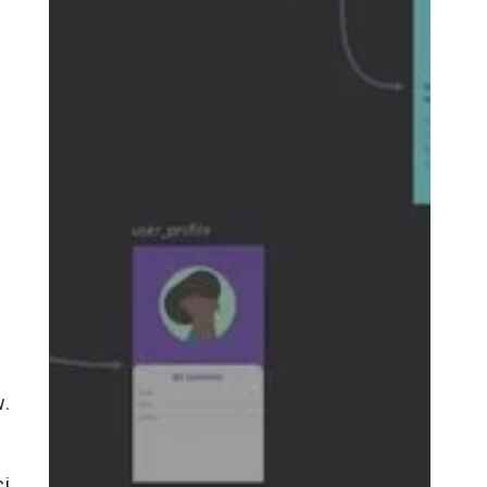
w.
i,