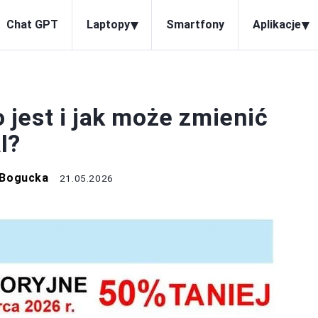
▾
▾
Chat GPT
Laptopy
Smartfony
Aplikacje
CHAT GPT
o jest i jak może zmienić
I?
 Bogucka
21.05.2026