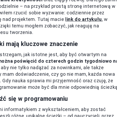
dzielnie – na przykład prostą stronę internetową w
wiłem rzucić sobie wyzwanie: codziennie przez
ę nad projektem. Tutaj macie
link do artykułu
, w
zięki temu mogłem zobaczyć, jak reaguję na
esu tworzenia.
ki mają kluczowe znaczenie
strzegam, jak istotne jest, aby być otwartym na
można poświęcić do czterech godzin tygodniowo n
 aby nie tylko nadążać za nowinkami, ale także
czy mam doświadczenie, czy go nie mam, każda nowa
ji. Gdy nauka sprawia mi przyjemność oraz czuję, że
rogramowanie może być dla mnie odpowiednią ścieżką
źć się w programowaniu
 informatykiem z wykształceniem, aby zostać
szli różne, unikalne ścieżki – od nauczycieli, przez