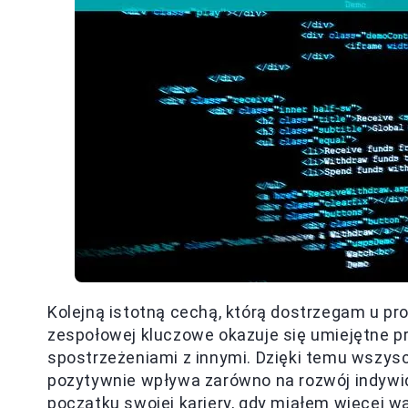
Kolejną istotną cechą, którą dostrzegam u pr
zespołowej kluczowe okazuje się umiejętne pr
spostrzeżeniami z innymi. Dzięki temu wszys
pozytywnie wpływa zarówno na rozwój indywidu
początku swojej kariery, gdy miałem więcej wą