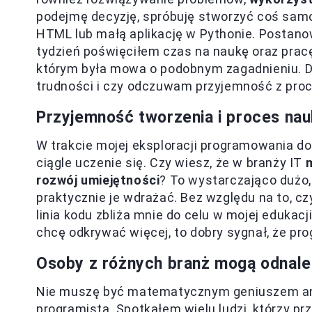
podejmę decyzję, spróbuję stworzyć coś samo
HTML lub małą aplikację w Pythonie. Postano
tydzień poświęciłem czas na naukę oraz prac
którym była mowa o podobnym zagadnieniu. D
trudności i czy odczuwam przyjemność z proc
Przyjemność tworzenia i proces nau
W trakcie mojej eksploracji programowania do
ciągle uczenie się. Czy wiesz, że w branży IT
rozwój umiejętności
? To wystarczająco dużo,
praktycznie je wdrażać. Bez względu na to, 
linia kodu zbliża mnie do celu w mojej edukac
chcę odkrywać więcej, to dobry sygnał, że p
Osoby z różnych branż mogą odnale
Nie muszę być matematycznym geniuszem ani
programistą. Spotkałem wielu ludzi, którzy prze