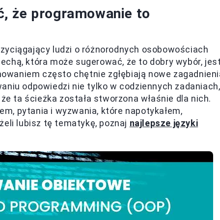
, że programowanie to
rzyciągający ludzi o różnorodnych osobowościach
echą, która może sugerować, że to dobry wybór, jes
owaniem często chętnie zgłębiają nowe zagadnieni
aniu odpowiedzi nie tylko w codziennych zadaniach
 że ta ścieżka została stworzona właśnie dla nich.
m, pytania i wyzwania, które napotykałem,
eli lubisz tę tematykę, poznaj
najlepsze języki