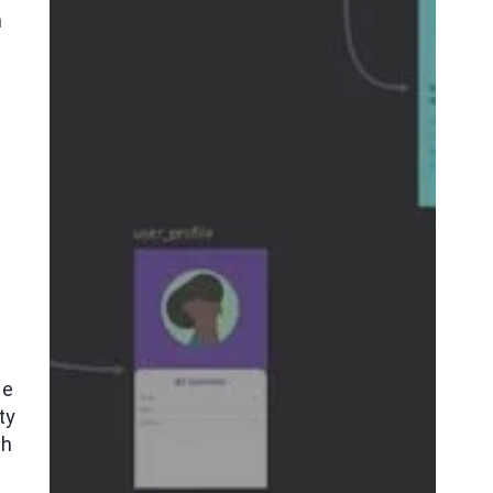
h
e
ie
ty
ch