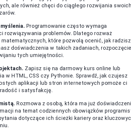
ch, ale również chęci do ciągłego rozwijania swoic
zarów.
 myślenia.
Programowanie często wymaga
ści rozwiązywania problemów. Dlatego rozważ
 matematycznych, które pozwolą ocenić, jak radzisz
 masz doświadczenia w takich zadaniach, rozpoczęci
janiu tych umiejętności.
ojektach.
Zapisz się na darmowy kurs online lub
a w HTML, CSS czy Pythonie. Sprawdź, jak czujesz
stych aplikacji lub stron internetowych pomoże ci
radość i satysfakcję.
mistą.
Rozmowa z osobą, która ma już doświadczen
rmacji na temat codziennych obowiązków programis
pytania dotyczące ich ścieżki kariery oraz kluczowy
niu.