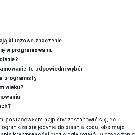
ają kluczowe znaczenie
się w programowaniu
ciebie?
ramowanie to odpowiedni wybór
ia programisty
m wieku?
amowaniu
ach?
, postanowiłem najpierw zastanowić się, co
ogranicza się jedynie do pisania kodu; obejmuje
anie kreatywności
oraz ciągły rozwój. Dlatego zani