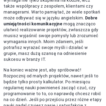
wymaga nie tylko skupienia na kodzie, lecz
także współpracy z zespołem, klientami czy
managerami. Warto pamiętać, że wiele spotkań
może odbywać się w języku angielskim.
Dobre
umiejętności komunikacyjne
mogą znacząco
ułatwić realizowanie projektów, zwłaszcza gdy
musisz wyjaśnić swoje pomysły lub zrozumieć
wymagania innych. Moim zdaniem, jeśli
potrafisz wyrażać swoje myśli i działać w
grupie, masz dużą szansę na odniesienie
sukcesu w branży IT.
Na koniec ważne jest, aby spróbować!
Rozpocznij od małych projektów, nawet jeśli to
będzie tylko prosty kalkulator. Po miesiącu
regularnej nauki powinieneś zacząć czuć, czy
programowanie to to, co naprawdę chcesz robić
na co dzień. Jeśli po przejściu przez różne etapy
nauki nadal czujesz pasję i satysfakcję z