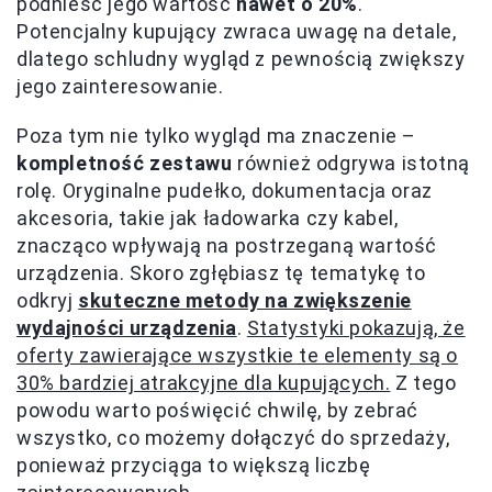
podnieść jego wartość
nawet o 20%
.
Potencjalny kupujący zwraca uwagę na detale,
dlatego schludny wygląd z pewnością zwiększy
jego zainteresowanie.
Poza tym nie tylko wygląd ma znaczenie –
kompletność zestawu
również odgrywa istotną
rolę. Oryginalne pudełko, dokumentacja oraz
akcesoria, takie jak ładowarka czy kabel,
znacząco wpływają na postrzeganą wartość
urządzenia. Skoro zgłębiasz tę tematykę to
odkryj
skuteczne metody na zwiększenie
wydajności urządzenia
.
Statystyki pokazują, że
oferty zawierające wszystkie te elementy są o
30% bardziej atrakcyjne dla kupujących.
Z tego
powodu warto poświęcić chwilę, by zebrać
wszystko, co możemy dołączyć do sprzedaży,
ponieważ przyciąga to większą liczbę