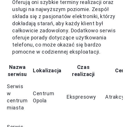
Oferują oni szybkie terminy realizacji oraz
usługi na najwyższym poziomie. Zespół
składa się z pasjonatów elektroniki, którzy
dokładają starań, aby każdy klient był
całkowicie zadowolony. Dodatkowo serwis
oferuje porady dotyczące użytkowania
telefonu, co może okazać się bardzo
pomocne w codziennej eksploatacji.
Nazwa
Czas
Lokalizacja
Cen
serwisu
realizacji
Serwis
w
Centrum
Ekspresowy
Atrakcyj
centrum
Opola
miasta
Serwis