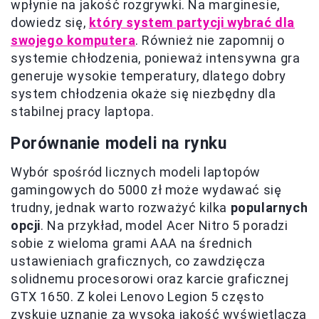
wpłynie na jakość rozgrywki. Na marginesie,
dowiedz się,
który system partycji wybrać dla
swojego komputera
. Również nie zapomnij o
systemie chłodzenia, ponieważ intensywna gra
generuje wysokie temperatury, dlatego dobry
system chłodzenia okaże się niezbędny dla
stabilnej pracy laptopa.
Porównanie modeli na rynku
Wybór spośród licznych modeli laptopów
gamingowych do 5000 zł może wydawać się
trudny, jednak warto rozważyć kilka
popularnych
opcji
. Na przykład, model Acer Nitro 5 poradzi
sobie z wieloma grami AAA na średnich
ustawieniach graficznych, co zawdzięcza
solidnemu procesorowi oraz karcie graficznej
GTX 1650. Z kolei Lenovo Legion 5 często
zyskuje uznanie za wysoką jakość wyświetlacza