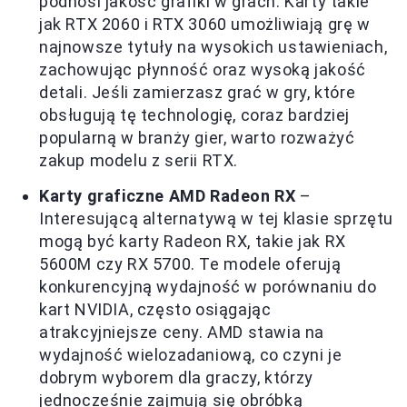
podnosi jakość grafiki w grach. Karty takie
jak RTX 2060 i RTX 3060 umożliwiają grę w
najnowsze tytuły na wysokich ustawieniach,
zachowując płynność oraz wysoką jakość
detali. Jeśli zamierzasz grać w gry, które
obsługują tę technologię, coraz bardziej
popularną w branży gier, warto rozważyć
zakup modelu z serii RTX.
Karty graficzne AMD Radeon RX
–
Interesującą alternatywą w tej klasie sprzętu
mogą być karty Radeon RX, takie jak RX
5600M czy RX 5700. Te modele oferują
konkurencyjną wydajność w porównaniu do
kart NVIDIA, często osiągając
atrakcyjniejsze ceny. AMD stawia na
wydajność wielozadaniową, co czyni je
dobrym wyborem dla graczy, którzy
jednocześnie zajmują się obróbką