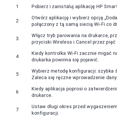
1
Pobierz i zainstaluj aplikację HP Smar
Otwórz aplikację i wybierz opcję „Doda
2
połączony z tą samą siecią Wi-Fi co d
Włącz tryb parowania na drukarce, prz
3
przyciski Wireless i Cancel przez pięć
Kiedy kontrolka Wi-Fi zacznie migać na
4
drukarka powinna się pojawić.
Wybierz metodę konfiguracji: szybka 
5
Zaleca się ręczne wprowadzenie dany
Kiedy aplikacja poprosi o zatwierdzen
6
drukarce.
Ustaw długi okres przed wygaszeniem
7
konfiguracji.