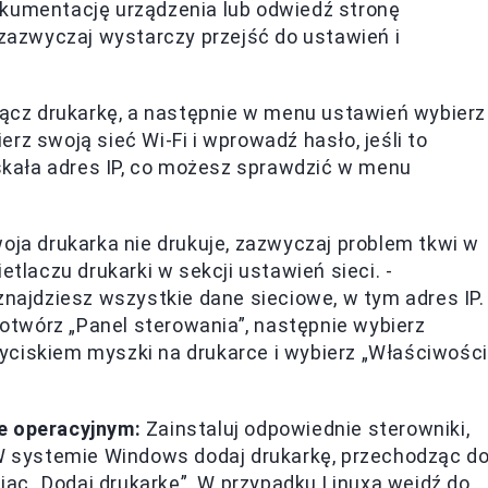
okumentację urządzenia lub odwiedź stronę
azwyczaj wystarczy przejść do ustawień i
ącz drukarkę, a następnie w menu ustawień wybierz
ierz swoją sieć Wi-Fi i wprowadź hasło, jeśli to
yskała adres IP, co możesz sprawdzić w menu
oja drukarka nie drukuje, zazwyczaj problem tkwi w
etlaczu drukarki w sekcji ustawień sieci. -
znajdziesz wszystkie dane sieciowe, w tym adres IP. 
twórz „Panel sterowania”, następnie wybierz
rzyciskiem myszki na drukarce i wybierz „Właściwości
e operacyjnym:
Zainstaluj odpowiednie sterowniki,
 W systemie Windows dodaj drukarkę, przechodząc d
ając „Dodaj drukarkę”. W przypadku Linuxa wejdź do