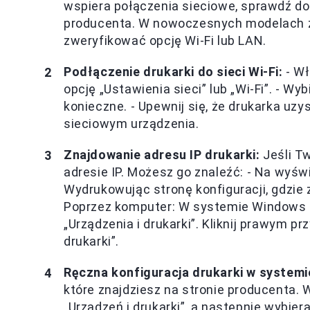
wspiera połączenia sieciowe, sprawdź d
producenta. W nowoczesnych modelach z
zweryfikować opcję Wi-Fi lub LAN.
Podłączenie drukarki do sieci Wi-Fi:
- Wł
opcję „Ustawienia sieci” lub „Wi-Fi”. - Wyb
konieczne. - Upewnij się, że drukarka uz
sieciowym urządzenia.
Znajdowanie adresu IP drukarki:
Jeśli Tw
adresie IP. Możesz go znaleźć: - Na wyświ
Wydrukowując stronę konfiguracji, gdzie 
Poprzez komputer: W systemie Windows o
„Urządzenia i drukarki”. Kliknij prawym p
drukarki”.
Ręczna konfiguracja drukarki w systemi
które znajdziesz na stronie producenta.
„Urządzeń i drukarki”, a następnie wybier