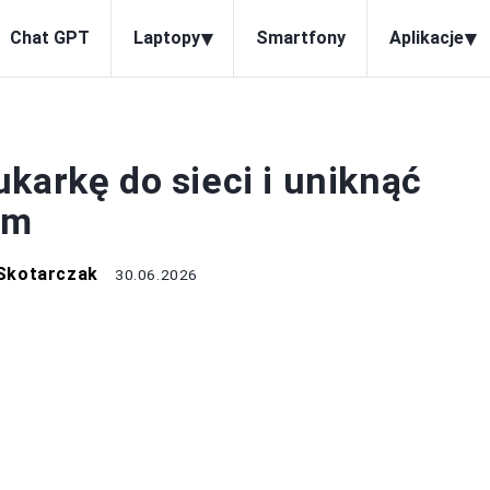
▾
▾
Chat GPT
Laptopy
Smartfony
Aplikacje
SIECI
karkę do sieci i uniknąć
em
Skotarczak
30.06.2026