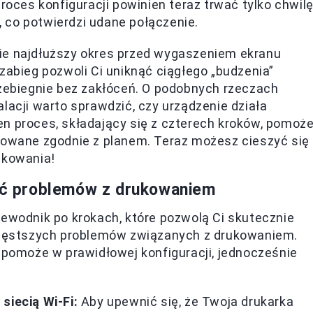
roces konfiguracji powinien teraz trwać tylko chwilę
i, co potwierdzi udane połączenie.
ie najdłuższy okres przed wygaszeniem ekranu
zabieg pozwoli Ci uniknąć ciągłego „budzenia”
rzebiegnie bez zakłóceń. O podobnych rzeczach
alacji warto sprawdzić, czy urządzenie działa
n proces, składający się z czterech kroków, pomoż
urowane zgodnie z planem. Teraz możesz cieszyć się
kowania!
nąć problemów z drukowaniem
zewodnik po krokach, które pozwolą Ci skutecznie
jczęstszych problemów związanych z drukowaniem.
omoże w prawidłowej konfiguracji, jednocześnie
siecią Wi-Fi:
Aby upewnić się, że Twoja drukarka