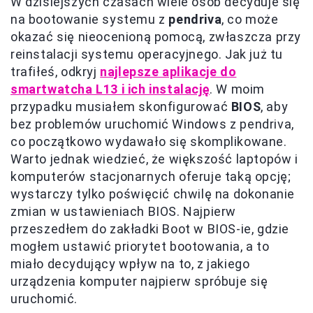
W dzisiejszych czasach wiele osób decyduje się
na bootowanie systemu z
pendriva
, co może
okazać się nieocenioną pomocą, zwłaszcza przy
reinstalacji systemu operacyjnego. Jak już tu
trafiłeś, odkryj
najlepsze aplikacje do
smartwatcha L13 i ich instalację
. W moim
przypadku musiałem skonfigurować
BIOS
, aby
bez problemów uruchomić Windows z pendriva,
co początkowo wydawało się skomplikowane.
Warto jednak wiedzieć, że większość laptopów i
komputerów stacjonarnych oferuje taką opcję;
wystarczy tylko poświęcić chwilę na dokonanie
zmian w ustawieniach BIOS. Najpierw
przeszedłem do zakładki Boot w BIOS-ie, gdzie
mogłem ustawić priorytet bootowania, a to
miało decydujący wpływ na to, z jakiego
urządzenia komputer najpierw spróbuje się
uruchomić.