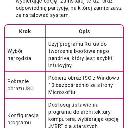
wybierając opcję "Zainstaluj teraz" oraz
odpowiednią partycję, na której zamierzasz
zainstalować system.
Krok
Opis
Użyj programu Rufus do
Wybór
tworzenia bootowalnego
narzędzia
pendriva, który jest szybki i
intuicyjny.
Pobierz obraz ISO z Windows
Pobranie
10 bezpośrednio ze strony
obrazu ISO
Microsoftu.
Dostosuj ustawienia
programu do architektury
Konfiguracja
komputera, wybierając opcję
programu
„MBR” dla starszych